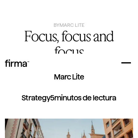
BY
MARC LITE
Focus, focus and
focus
Autor
Marc Lite
Strategy
5
minutos de lectura